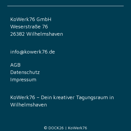
u
n
KoWerk76 GmbH
Weserstraße 76
g
26382 Wilhelmshaven
-
info@kowerk76.de
N
a
AGB
Datenschutz
v
Impressum
i
KoWerk76 – Dein kreativer Tagungsraum in
g
Wilhelmshaven
a
t
© DOCK26 | KoWerk76