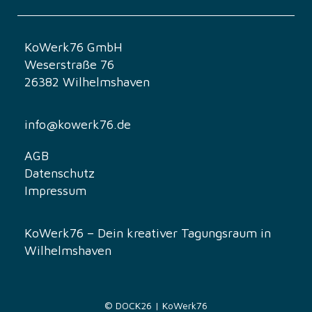
l
t
KoWerk76 GmbH
Weserstraße 76
u
26382 Wilhelmshaven
n
g
info@kowerk76.de
-
AGB
Datenschutz
N
Impressum
a
v
KoWerk76 – Dein kreativer Tagungsraum in
Wilhelmshaven
i
g
© DOCK26 | KoWerk76