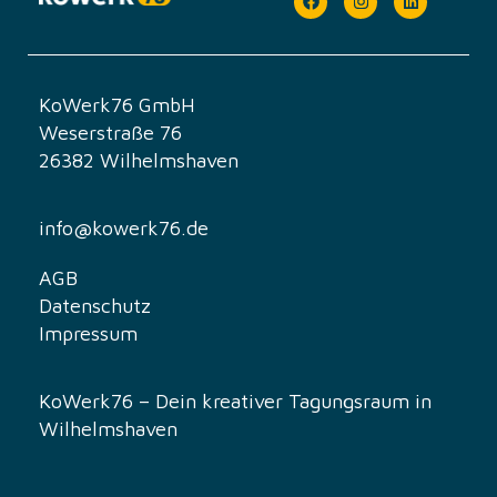
a
l
t
KoWerk76 GmbH
Weserstraße 76
u
26382 Wilhelmshaven
n
g
info@kowerk76.de
-
AGB
Datenschutz
N
Impressum
a
v
KoWerk76 – Dein kreativer Tagungsraum in
Wilhelmshaven
i
g