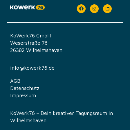
t
a
l
t
KoWerk76 GmbH
Weserstraße 76
u
26382 Wilhelmshaven
n
g
info@kowerk76.de
-
AGB
Datenschutz
N
Impressum
a
v
KoWerk76 – Dein kreativer Tagungsraum in
Wilhelmshaven
i